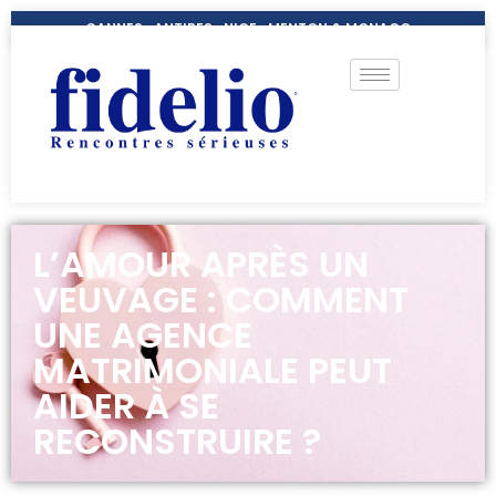
CANNES- ANTIBES- NICE- MENTON & MONACO
L’AMOUR APRÈS UN
VEUVAGE : COMMENT
UNE AGENCE
MATRIMONIALE PEUT
AIDER À SE
RECONSTRUIRE ?