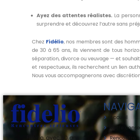
Ayez des attentes réalistes.
La personn
surprendre et découvrez l’autre sans préj
Chez
Fidélio
, nos membres sont des hommes
de 30 à 65 ans, ils viennent de tous hori
séparation, divorce ou veuvage — et souhaite
et respectueux, ils recherchent un lien aut
Nous vous accompagnerons avec discrétion 
NAVIG
Accueil
Votre consei
Fidelio, avec 50 ans
Rencontre s