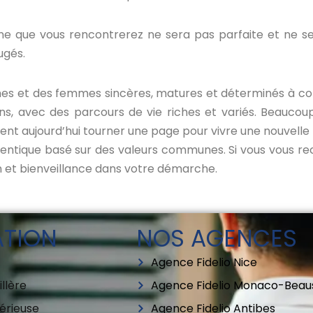
e que vous rencontrerez ne sera pas parfaite et ne se
ugés.
 et des femmes sincères, matures et déterminés à const
zons, avec des parcours de vie riches et variés. Beauc
nt aujourd’hui tourner une page pour vivre une nouvelle h
hentique basé sur des valeurs communes. Si vous vous re
et bienveillance dans votre démarche.
ATION
NOS AGENCES
Agence Fidelio Nice
llère
Agence Fidelio Monaco-Beaus
érieuse
Agence Fidelio Antibes