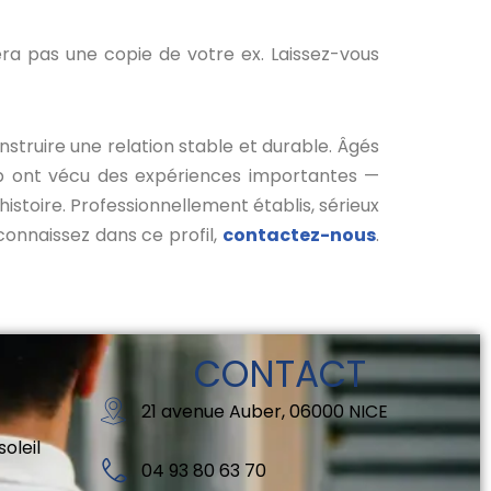
ra pas une copie de votre ex. Laissez-vous
ruire une relation stable et durable. Âgés
oup ont vécu des expériences importantes —
istoire. Professionnellement établis, sérieux
connaissez dans ce profil,
contactez-nous
.
CONTACT
21 avenue Auber, 06000 NICE
oleil
04 93 80 63 70