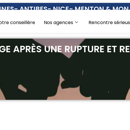
NES- ANTIBES- NICE- MENTON & MO
otre conseillère
Nos agences
Rencontre sérieu
E APRÈS UNE RUPTURE ET R