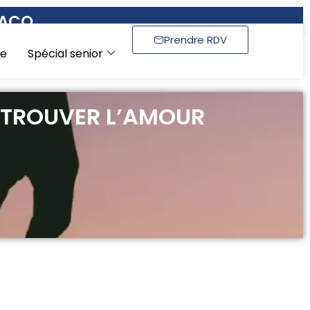
NACO
Prendre RDV
se
Spécial senior
ETROUVER L’AMOUR