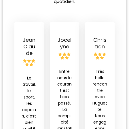
quotidien.
Jean
Jocel
Chris
Clau
yne
tian
de
Entre
Très
nous le
belle
Le
couran
rencon
travail,
t est
tre
le
bien
avec
sport,
passé.
Huguet
les
La
te.
copain
compli
Nous
s, c’est
cité
engag
bien
s’install
eons
mail il