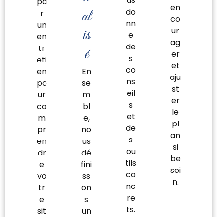
us
pa
en
do
al
r
co
nn
un
ur
is
e
en
ag
de
tr
é
er
s
eti
et
co
en
En
aju
ns
po
se
st
eil
ur
m
er
s
co
bl
le
et
m
e,
pl
de
pr
no
an
s
en
us
si
ou
dr
dé
be
tils
e
fini
soi
co
vo
ss
n.
nc
tr
on
re
e
s
ts.
sit
un