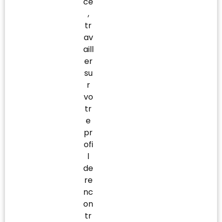
ce
,
tr
av
aill
er
su
r
vo
tr
e
pr
ofi
l
de
re
nc
on
tr