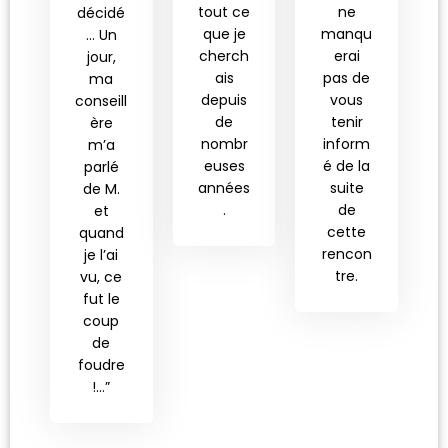
tout ce
ne
décidé
que je
manqu
… Un
cherch
erai
jour,
ais
pas de
ma
depuis
vous
conseill
de
tenir
ère
nombr
inform
m’a
euses
é de la
parlé
années
suite
de M.
.
de
et
cette
quand
rencon
je l’ai
tre.
vu, ce
fut le
coup
de
foudre
!…”