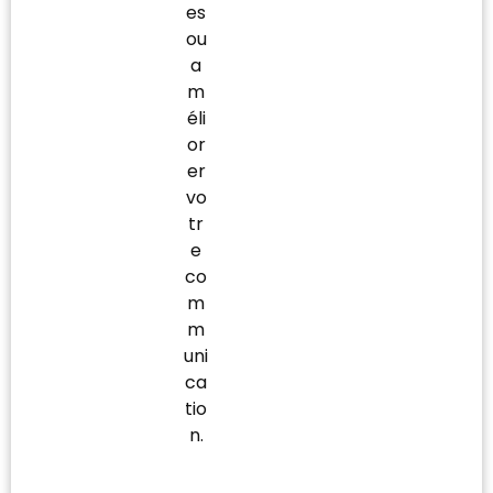
es
ou
a
m
éli
or
er
vo
tr
e
co
m
m
uni
ca
tio
n.