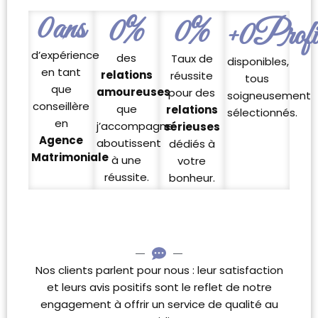
0
ans
0
%
0
%
+
0
Profil
d’expérience
des
Taux de
disponibles,
en tant
relations
réussite
tous
que
amoureuses
pour des
soigneusement
conseillère
que
relations
sélectionnés.
en
j’accompagne
sérieuses
Agence
aboutissent
dédiés à
Matrimoniale
à une
votre
réussite.
bonheur.
Nos clients parlent pour nous : leur satisfaction
et leurs avis positifs sont le reflet de notre
engagement à offrir un service de qualité au