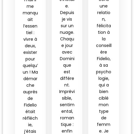
e.
une
me
Depuis
relatio
manqu
je vis
n,
ait
sur un
félicita
l’essen
nuage.
tion à
tiel :
Chaqu
la
vivre à
e jour
conseill
deux,
avec
ère
exister
Domini
Fidelio,
pour
que
à sa
quelqu’
est
psycho
un ! Ma
différe
logie,
démar
nt.
qui a
che
Imprévi
bien
auprès
sible,
ciblé
de
sentim
mon
Fidelio
ental,
type
était
roman
de
réfléch
tique :
femm
ie,
enfin
e. Je
j’étais