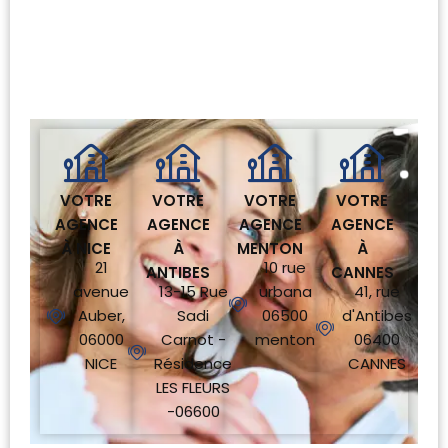
VOTRE
VOTRE
VOTRE
VOTRE
AGENCE
AGENCE
AGENCE
AGENCE
À NICE
À
MENTON
À
21
10 rue
ANTIBES
CANNES
avenue
13-15 Rue
urbana
41, rue
Auber,
Sadi
06500
d'Antibes
06000
Carnot -
menton
06400
NICE
Résidence
CANNES
LES FLEURS
-06600