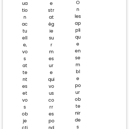
O
ua
e
n
tio
str
les
n
at
ap
ac
ég
pli
tu
ie
qu
ell
su
e
e,
r
en
vo
m
se
s
es
m
at
ur
bl
te
e
e
nt
qui
po
es
vo
ur
et
us
ob
vo
co
te
s
rr
nir
ob
es
de
je
po
s
cti
nd