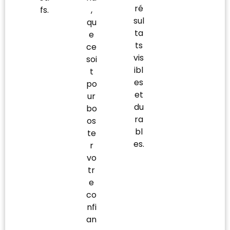
ré
fs.
,
sul
qu
ta
e
ts
ce
vis
soi
ibl
t
es
po
et
ur
du
bo
ra
os
bl
te
es.
r
vo
tr
e
co
nfi
an