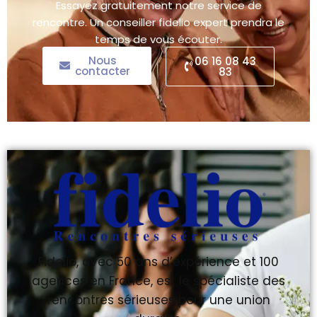
Essayez gratuitement notre service de
rencontre. Un conseiller fidelio expert prendra le
temps de vous écouter.
Nous
06 16 08 43
contacter
83
Fidelio, avec 50 ans d’expérience et 100
agences en France, est le spécialiste des
rencontres sérieuses pour une union