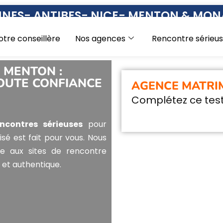
NES- ANTIBES- NICE- MENTON & MO
otre conseillère
Nos agences
Rencontre sérieu
 MENTON :
OUTE CONFIANCE
AGENCE MATRI
Complétez ce test
encontres sérieuses
pour
sé est fait pour vous. Nous
 aux sites de rencontre
et authentique.