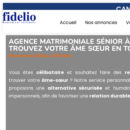
CAN
Accueil
Nos annonces
V
AGENCE MATRIMONIALE SÉNIOR À
TROUVEZ VOTRE ÂME SŒUR EN T
Rencontres Séniors à Menton
Vous êtes
célibataire
et souhaitez faire des
r
trouver votre
âme-sœur
? Notre service personnali
proposons une
alternative sécurisée
et humaine
impersonnels, afin de favoriser une
relation durable