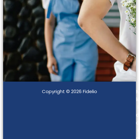
Copyright © 2026 Fidelio
M
l
d
c
d