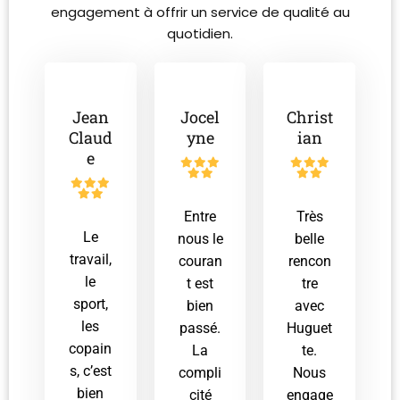
engagement à offrir un service de qualité au
quotidien.
Jean
Jocel
Christ
Claud
yne
ian
e
Entre
Très
Le
nous le
belle
travail,
couran
rencon
le
t est
tre
sport,
bien
avec
les
passé.
Huguet
copain
La
te.
s, c’est
compli
Nous
bien
cité
engage