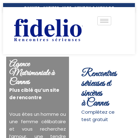
CANNES- ANTIBES- NICE- MENTON & MONACO
Agence
Matrimoniale à
Rencontres
Cannes
sérieuses et
Plus ciblé qu’un site
sincères
de rencontre
à Cannes
Complétez ce
Vous êtes un homme ou
test gratuit
une femme célibataire
et vous recherchez
l’amour, une tendre