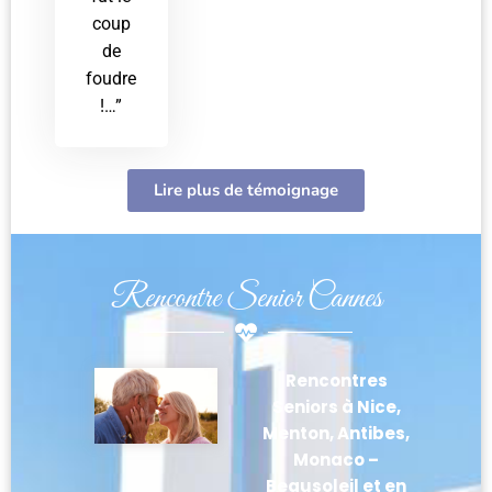
coup
de
foudre
!…”
Lire plus de témoignage
Rencontre Senior Cannes
Rencontres
Seniors à Nice,
Menton, Antibes,
Monaco –
Beausoleil et en