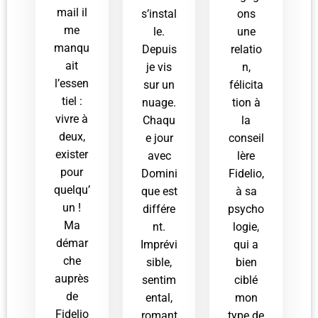
mail il
s’instal
ons
me
le.
une
manqu
Depuis
relatio
ait
je vis
n,
l’essen
sur un
félicita
tiel :
nuage.
tion à
vivre à
Chaqu
la
deux,
e jour
conseil
exister
avec
lère
pour
Domini
Fidelio,
quelqu’
que est
à sa
un !
différe
psycho
Ma
nt.
logie,
démar
Imprévi
qui a
che
sible,
bien
auprès
sentim
ciblé
de
ental,
mon
Fidelio
romant
type de