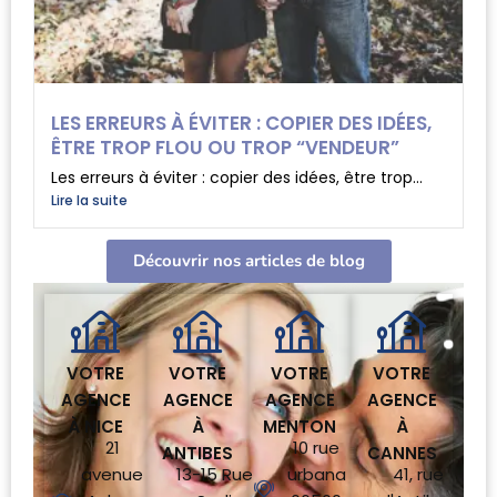
LES ERREURS À ÉVITER : COPIER DES IDÉES,
ÊTRE TROP FLOU OU TROP “VENDEUR”
Les erreurs à éviter : copier des idées, être trop...
Lire la suite
Découvrir nos articles de blog
VOTRE
VOTRE
VOTRE
VOTRE
AGENCE
AGENCE
AGENCE
AGENCE
À NICE
À
MENTON
À
21
10 rue
ANTIBES
CANNES
avenue
13-15 Rue
urbana
41, rue