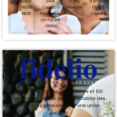
Auber,
Sadi
06500
d'Antibes
06000
Carnot -
menton
06400
NICE
Résidence
CANNES
LES FLEURS
-06600
Fidelio, avec 50 ans d’expérience et 100
agences en France, est le spécialiste des
rencontres sérieuses pour une union
durable.