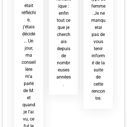
était
ique :
femme
réfléchi
enfin
. Je ne
e,
tout ce
manqu
j’étais
que je
erai
décidé
cherch
pas de
… Un
ais
vous
jour,
depuis
tenir
ma
de
inform
conseil
nombr
é de la
lère
euses
suite
m’a
années
de
parlé
.
cette
de M.
rencon
et
tre.
quand
je l’ai
vu, ce
fut le