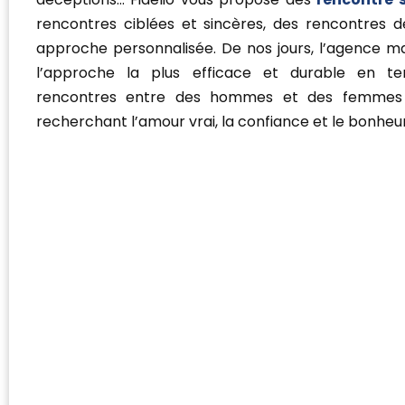
rencontres ciblées et sincères, des rencontres d
approche personnalisée. De nos jours, l’agence m
l’approche la plus efficace et durable en t
rencontres entre des hommes et des femmes cé
recherchant l’amour vrai, la confiance et le bonheur