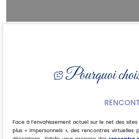
Pourquoi choi
RENCONTR
Face à l’envahissement actuel sur le net des sites
plus « impersonnels », des rencontres virtuelles p
déceptions… Fidelio vous propose des
rencontre 