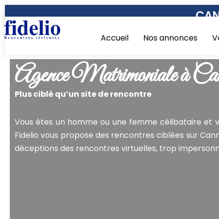
CAN
Accueil
Nos annonces
V
Agence Matrimoniale à Ca
Plus ciblé qu’un site de rencontre
Vous êtes un homme ou une femme célibataire et v
Fidelio vous propose des rencontres ciblées sur Canne
déceptions des rencontres virtuelles, trop impersonne