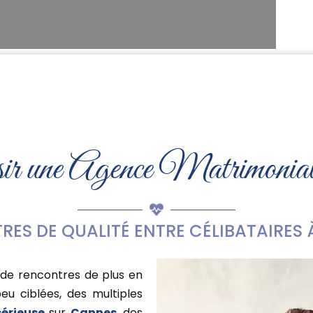
sir une Agence Matrimonia
ES DE QUALITÉ ENTRE CÉLIBATAIRES
 de rencontres de plus en
eu ciblées, des multiples
sérieuse
sur
Cannes
, des