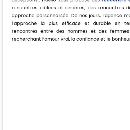
rencontres ciblées et sincères, des rencontres d
approche personnalisée. De nos jours, l’agence m
l’approche la plus efficace et durable en t
rencontres entre des hommes et des femmes cé
recherchant l’amour vrai, la confiance et le bonheur