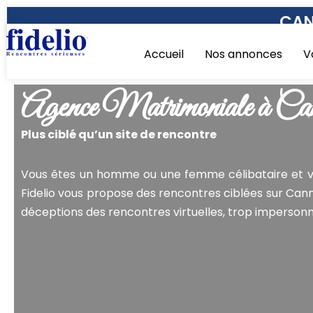
CAN
Accueil
Nos annonces
V
Agence Matrimoniale à Ca
Plus ciblé qu’un site de rencontre
Vous êtes un homme ou une femme célibataire et v
Fidelio vous propose des rencontres ciblées sur Canne
déceptions des rencontres virtuelles, trop impersonne