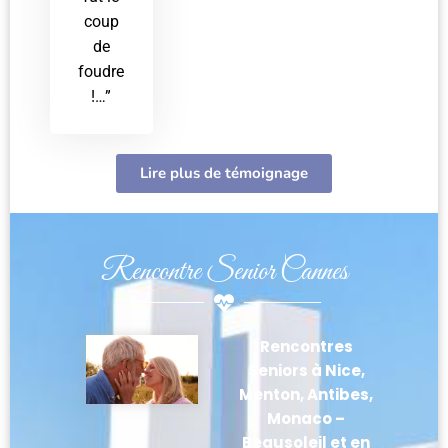
coup
de
foudre
!…”
Lire plus de témoignage
Rencontre Senior Cannes
Rencontres
Seniors à Nice,
Menton, Antibes,
Monaco –
Beausoleil et en