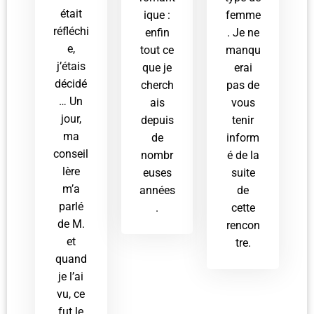
était
ique :
femme
réfléchi
enfin
. Je ne
e,
tout ce
manqu
j’étais
que je
erai
décidé
cherch
pas de
… Un
ais
vous
jour,
depuis
tenir
ma
de
inform
conseil
nombr
é de la
lère
euses
suite
m’a
années
de
parlé
.
cette
de M.
rencon
et
tre.
quand
je l’ai
vu, ce
fut le