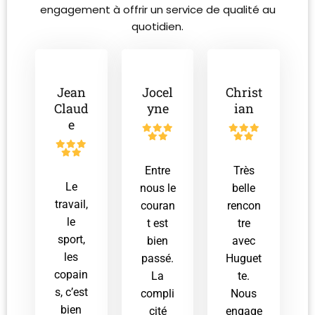
engagement à offrir un service de qualité au
quotidien.
Jean
Jocel
Christ
Claud
yne
ian
e
Entre
Très
Le
nous le
belle
travail,
couran
rencon
le
t est
tre
sport,
bien
avec
les
passé.
Huguet
copain
La
te.
s, c’est
compli
Nous
bien
cité
engage