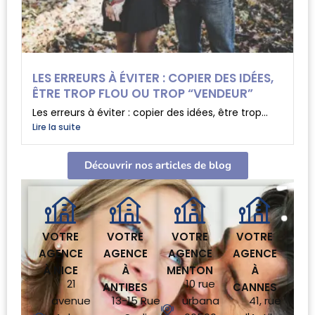
LES ERREURS À ÉVITER : COPIER DES IDÉES,
ÊTRE TROP FLOU OU TROP “VENDEUR”
Les erreurs à éviter : copier des idées, être trop...
Lire la suite
Découvrir nos articles de blog
VOTRE
VOTRE
VOTRE
VOTRE
AGENCE
AGENCE
AGENCE
AGENCE
À NICE
À
MENTON
À
21
10 rue
ANTIBES
CANNES
avenue
13-15 Rue
urbana
41, rue