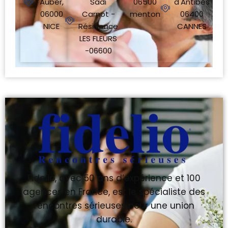
Auber,
Sadi
06500
d'Antibes
06000
Carnot -
menton
06400
NICE
Résidence
CANNES
LES FLEURS
-06600
Fidelio, avec 50 ans d’expérience et 100
agences en France, est le spécialiste des
rencontres sérieuses pour une union
durable.