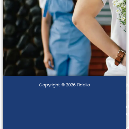
Copyright © 2026 Fidelio
M
l
d
c
d