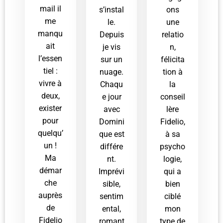
mail il
s’instal
ons
me
le.
une
manqu
Depuis
relatio
ait
je vis
n,
l’essen
sur un
félicita
tiel :
nuage.
tion à
vivre à
Chaqu
la
deux,
e jour
conseil
exister
avec
lère
pour
Domini
Fidelio,
quelqu’
que est
à sa
un !
différe
psycho
Ma
nt.
logie,
démar
Imprévi
qui a
che
sible,
bien
auprès
sentim
ciblé
de
ental,
mon
Fidelio
romant
type de