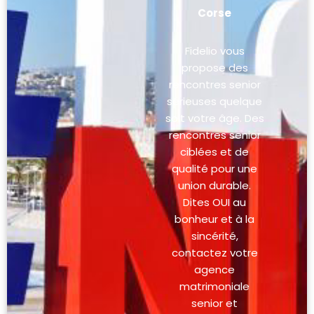
Corse
Fidelio vous
propose des
rencontres senior
sérieuses quelque
soit votre âge. Des
rencontres senior
ciblées et de
qualité pour une
union durable.
Dites OUI au
bonheur et à la
sincérité,
contactez votre
agence
matrimoniale
senior et