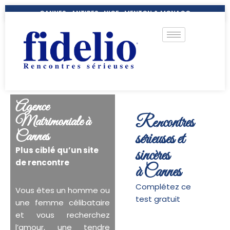
CANNES- ANTIBES- NICE- MENTON & MONACO
Agence
Matrimoniale à
Rencontres
Cannes
sérieuses et
Plus ciblé qu’un site
sincères
de rencontre
à Cannes
Complétez ce
Vous êtes un homme ou
test gratuit
une femme célibataire
et vous recherchez
l’amour, une tendre