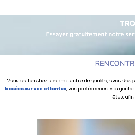
TRO
Essayer gratuitement notre serv
RENCONTRE
Vous recherchez une rencontre de qualité, avec des p
basées sur vos attentes
, vos préférences, vos goûts 
êtes, afi