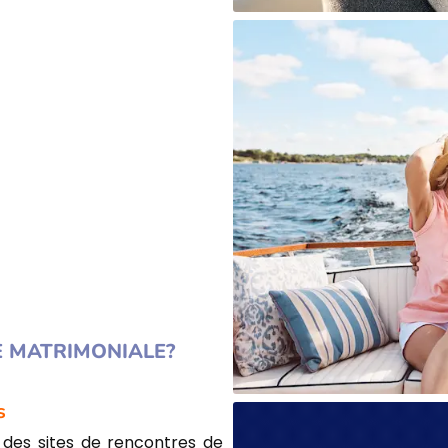
E MATRIMONIALE?
s
 des sites de rencontres de